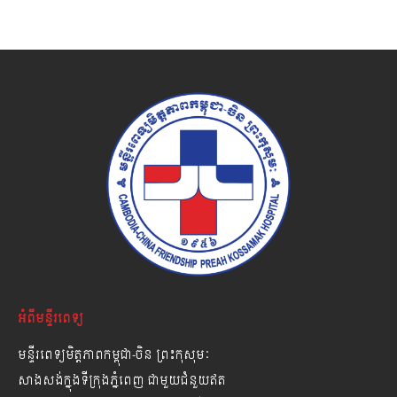
អំពីមន្ទីរពេទ្យ
មន្ទីរពេទ្យមិត្តភាពកម្ពុជា-ចិន ព្រះកុសុមៈ
សាងសង់ក្នុងទីក្រុងភ្នំពេញ ជាមួយជំនួយឥត