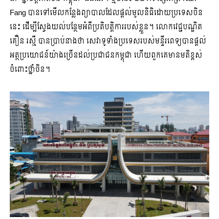
Fang បានទៅមើលកន្លែងព្យាបាលដែលផ្តល់មូលនិធិដោយប្រទេសចិន
នេះ ដើម្បីស្វែងយល់បន្ថែមអំពីប្រតិបត្តិការរបស់ខ្លួន។ លោកវេជ្ជបណ្ឌិត
គឿន រស្មី បានប្រាប់នាងថា សេវាទូទាំងប្រទេសរបស់មន្ទីរពេទ្យបានផ្តល់
អត្ថប្រយោជន៍យ៉ាងច្រើនដល់ប្រជាជនកម្ពុជា ហើយពួកគេមានមតិខ្ពស់
ចំពោះថ្នាំចិន។