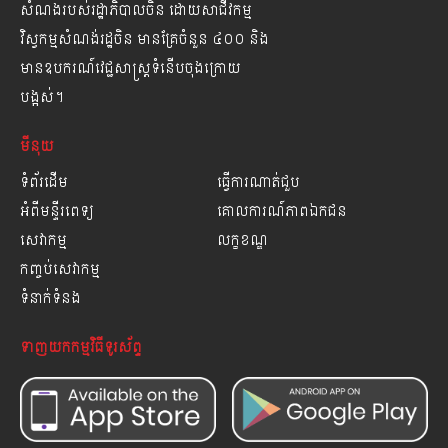
សំណងរបស់រដ្ឋាភិបាលចិន ដោយសាជីវកម្ម
វិស្វកម្មសំណង់រដ្ឋចិន មានគ្រែចំនួន ៤០០ និង
មានឧបករណ៍វេជ្ជសាស្ត្រទំនើបចុងក្រោយ
បង្អស់។
មីនុយ
ទំព័រដើម
ធ្វើការណាត់ជួប
អំពីមន្ទីរពេទ្យ
គោលការណ៍ភាពឯកជន
សេវាកម្ម
លក្ខខណ្ឌ
កញ្ចប់សេវាកម្ម
ទំនាក់ទំនង
ទាញយកកម្មវិធីទូរស័ព្ទ