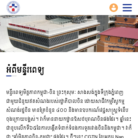
អំពីមន្ទីរពេទ្យ
មន្ទីរពេទ្យមិត្តភាពកម្ពុជា-ចិន ព្រះកុសុមៈ សាងសង់ក្នុងទីក្រុងភ្នំពេញ
ជាមួយជំនួយឥតសំណងរបស់រដ្ឋាភិបាលចិន ដោយសាជីវកម្មវិស្វកម្ម
សំណង់រដ្ឋចិន មានគ្រែចំនួន ៤០០ និងមានឧបករណ៍វេជ្ជសាស្ត្រទំនើប
ចុងក្រោយបង្អស់។ វាក៏មាននាយកដ្ឋានឱសថបុរាណចិនផងដែរ។ ឆ្នាំ​នេះ​
ជា​ខួប​លើក​ទី​៦៥​នៃ​ការ​បង្កើត​ទំនាក់ទំនង​ការទូត​រវាង​ចិន​និង​កម្ពុជា។ វាក៏
ជា "ឆ្នាំមិត្តភាពចិន-កម្ពុជា" ផងដែរ។ ថ្មីៗនេះ CGTN ខ្សែអក្សរ Nan