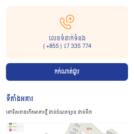
លេខទំនាក់ទំនង
(+855) 17 335 774
កក់ណាត់ជួប
ទីតាំងអគារ
នៅទិសខាងកើតអាគារថ្មី ជាន់ចំណតឡាន ជាន់ទី៣