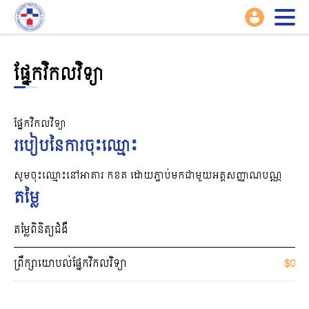
ផ្នែកវិកលវិទ្យា
ផ្នែកវិកលវិទ្យា
របៀបនៃការចុះឈ្មោះ
សូមចុះឈ្មោះនៅអាគារ កខគ ដោយភ្ជាប់មកជាមួយអត្តសញ្ញាណបណ្ណ
តម្លៃ
តម្លៃពិនិត្យជំងឺ
ព្រឹក្សាយោបល់ផ្នែកវិកលវិទ្យា
$0