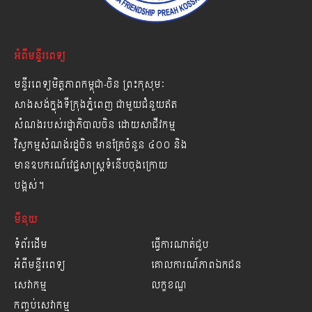
អំពីមន្ទីរពេទ្យ
មន្ទីរពេទ្យមិត្តភាពកម្ពុជា-ចិន ព្រះកុសុមៈ
សាងសង់ក្នុងទីក្រុងភ្នំពេញ ជាមួយជំនួយឥត
សំណងរបស់រដ្ឋាភិបាលចិន ដោយសាជីវកម្ម
វិស្វកម្មសំណង់រដ្ឋចិន មានគ្រែចំនួន ៤០០ និង
មានឧបករណ៍វេជ្ជសាស្ត្រទំនើបចុងក្រោយ
បង្អស់។
មីនុយ
ទំព័រដើម
ធ្វើការណាត់ជួប
អំពីមន្ទីរពេទ្យ
គោលការណ៍ភាពឯកជន
សេវាកម្ម
លក្ខខណ្ឌ
កញ្ចប់សេវាកម្ម