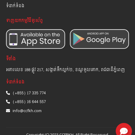
ទំនាក់ទំនង
ទាញយកកម្មវិធីទូរស័ព្ទ
ទីតាំង
អគារលេខ 188 ផ្លូវ 217, សង្កាត់ទឹកល្អក់២, ខណ្ឌទួលគោក, រាជធានីភ្នំពេញ
ទំនាក់ទំនង
(+855) 17 335 774
(+855) 16 644 557
info@ccfkh.com
Copyright (C) 2023 CCFPKH. All Right Reserved.